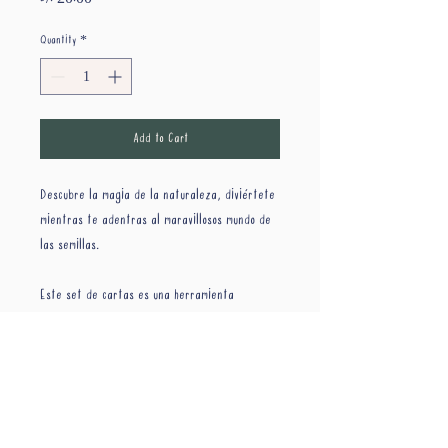
Quantity
*
Add to Cart
Descubre la magia de la naturaleza, diviértete 
mientras te adentras al maravillosos mundo de 
las semillas.
Este set de cartas es una herramienta 
perfecta para iniciar juegos con propósito, 
conectar con la naturaleza y traer el Nature 
Play a casa with little to no fuzz!
PRODUCT INFO